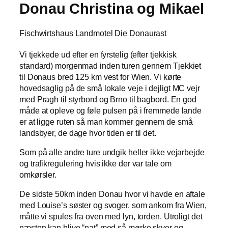
Donau Christina og Mikael
Fischwirtshaus Landmotel Die Donaurast
Vi tjekkede ud efter en fyrstelig (efter tjekkisk
standard) morgenmad inden turen gennem Tjekkiet
til Donaus bred 125 km vest for Wien. Vi kørte
hovedsaglig på de små lokale veje i dejligt MC vejr
med Pragh til styrbord og Brno til bagbord. En god
måde at opleve og føle pulsen på i fremmede lande
er at ligge ruten så man kommer gennem de små
landsbyer, de dage hvor tiden er til det.
Som på alle andre ture undgik heller ikke vejarbejde
og trafikregulering hvis ikke der var tale om
omkørsler.
De sidste 50km inden Donau hvor vi havde en aftale
med Louise’s søster og svoger, som ankom fra Wien,
måtte vi spules fra oven med lyn, torden. Utroligt det
næsten kan blive “nat” med så mørke skyer og