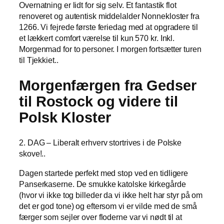
Overnatning er lidt for sig selv. Et fantastik flot
renoveret og autentisk middelalder Nonnekloster fra
1266. Vi fejrede første feriedag med at opgradere til
et lækkert comfort værelse til kun 570 kr. Inkl.
Morgenmad for to personer. I morgen fortsætter turen
til Tjekkiet..
Morgenfærgen fra Gedser
til Rostock og videre til
Polsk Kloster
2. DAG – Liberalt erhverv stortrives i de Polske
skove!..
Dagen startede perfekt med stop ved en tidligere
Panserkaserne. De smukke katolske kirkegårde
(hvor vi ikke tog billeder da vi ikke helt har styr på om
det er god tone) og eftersom vi er vilde med de små
færger som sejler over floderne var vi nødt til at