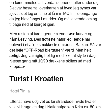
en fornemmelse af hvordan stenene ruller under dig.
Det var bestemt i overkanten af hvad jeg synes var
sjovt!.. det tog en time at få min MC fri i to omgange
da jeg blev fanget i mudder. Og måtte vende om og
tilbage ned af bjerget igen.
Men resten af turen gennem endeløse kurver og
hårnålesving. Den flotteste natur jeg længe har
oplevet i et af de smukkeste områder i Balkan. Så var
det hele “OFF-Road bjergturen” værd. Men helt
ærligt. Jeg var rigtig heldig med ikke at styrte i dag.
Næste gang må 10/90 dækkene skiftes ud med
knopdæk
Turist i Kroatien
Hotel Pinija
Efter at have udgivet os for strandede hvide hvaler
ville vi bruge en dag i Nationalparken Krka ca. 80 km