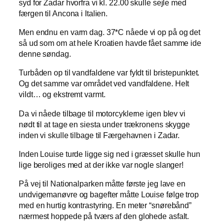
syd for Zadar hvorfra vi kl. 22.00 skulle sejle med
færgen til Ancona i Italien.
Men endnu en varm dag. 37*C nåede vi op på og det
så ud som om at hele Kroatien havde fået samme ide
denne søndag.
Turbåden op til vandfaldene var fyldt til bristepunktet.
Og det samme var området ved vandfaldene. Helt
vildt… og ekstremt varmt.
Da vi nåede tilbage til motorcyklerne igen blev vi
nødt til at tage en siesta under trækronens skygge
inden vi skulle tilbage til Færgehavnen i Zadar.
Inden Louise turde ligge sig ned i græsset skulle hun
lige beroliges med at der ikke var nogle slanger!
På vej til Nationalparken måtte første jeg lave en
undvigemanøvre og bagefter måtte Louise følge trop
med en hurtig kontrastyring. En meter “snørebånd”
nærmest hoppede på tværs af den glohede asfalt.