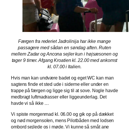
Færgen fra rederiet Jadrolinija har ikke mange
passagere med sådan en søndag aften. Ruten
mellem Zadar og Ancona sejler kun i højsæsonen og
tager 9 timer. Afgang Kroatien kl. 22.00 med ankomst
kl. 07.00 i Italien.
Hvis man kan undvære badet og eget WC kan man
sagtens finde et sted ude i siderne eller under en
trappe på færgen og ligge sig til at sove. Nogle havde
medbragt luftmadrasser eller liggeunderlag. Det
havde vi så ikke …
Vi spiste morgenmad kl. 06.00 og gik op på dækket
og nød morgensolen, mens Pilotbåden med lodsen
ombord sejlede os i møde. Vi kunne så småt ane