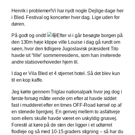
Henrik i problemer!Vi har nydt nogle Dejlige dage her
i Bled. Festival og koncerter hver dag. Lige uden for
døren.
På godt og ondt!
Efter vi i går besøgte borgen på
den 130m høje klippe ville Louise i dag gå rundt om
søen, hvor den tidligere Jugoslavisk præsident Tito
havde sit “lille” sommerresidens, som han inviterede
andre statsoverhoveder hjem til.
I dag er Vila Bled et 4 stjernet hotel. Så det blev kun
til en kop kaffe.
Jeg kørte gennem Triglav nationalpark hvor jeg dog i
første forsøg måtte vende om efter at havde siddet
fast i mudderet efter en times OFF-Road kørsel op af
en stenede bjergvej. En genvej mellem to asfaltveje
som ellers skulle havde været en uskyldig grusvej.
Forestil at køre på de sten der ligger i et udtørret
flodleje og så med 10-15 graders stigning – så har du