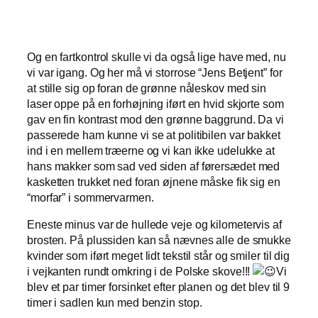
Og en fartkontrol skulle vi da også lige have med, nu
vi var igang. Og her må vi storrose “Jens Betjent” for
at stille sig op foran de grønne nåleskov med sin
laser oppe på en forhøjning iført en hvid skjorte som
gav en fin kontrast mod den grønne baggrund. Da vi
passerede ham kunne vi se at politibilen var bakket
ind i en mellem træerne og vi kan ikke udelukke at
hans makker som sad ved siden af førersædet med
kasketten trukket ned foran øjnene måske fik sig en
“morfar” i sommervarmen.
Eneste minus var de hullede veje og kilometervis af
brosten. På plussiden kan så nævnes alle de smukke
kvinder som iført meget lidt tekstil står og smiler til dig
i vejkanten rundt omkring i de Polske skove!!!
Vi
blev et par timer forsinket efter planen og det blev til 9
timer i sadlen kun med benzin stop.