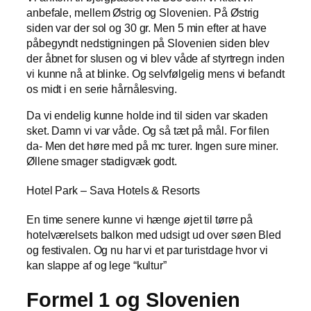
anbefale, mellem Østrig og Slovenien. På Østrig
siden var der sol og 30 gr. Men 5 min efter at have
påbegyndt nedstigningen på Slovenien siden blev
der åbnet for slusen og vi blev våde af styrtregn inden
vi kunne nå at blinke. Og selvfølgelig mens vi befandt
os midt i en serie hårnålesving.
Da vi endelig kunne holde ind til siden var skaden
sket. Damn vi var våde. Og så tæt på mål. For filen
da- Men det høre med på mc turer. Ingen sure miner.
Øllene smager stadigvæk godt.
Hotel Park – Sava Hotels & Resorts
En time senere kunne vi hænge øjet til tørre på
hotelværelsets balkon med udsigt ud over søen Bled
og festivalen. Og nu har vi et par turistdage hvor vi
kan slappe af og lege “kultur”
Formel 1 og Slovenien