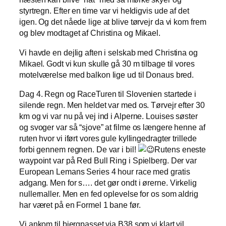
styrtregn. Efter en time var vi heldigvis ude af det
igen. Og det nåede lige at blive tørvejr da vi kom frem
og blev modtaget af Christina og Mikael.
Vi havde en dejlig aften i selskab med Christina og
Mikael. Godt vi kun skulle gå 30 m tilbage til vores
motelværelse med balkon lige ud til Donaus bred.
Dag 4. Regn og RaceTuren til Slovenien startede i
silende regn. Men heldet var med os. Tørvejr efter 30
km og vi var nu på vej ind i Alperne. Louises søster
og svoger var så “sjove” at filme os længere henne af
ruten hvor vi iført vores gule kyllingedragter trillede
forbi gennem regnen. De var i bil!
Rutens eneste
waypoint var på Red Bull Ring i Spielberg. Der var
European Lemans Series 4 hour race med gratis
adgang. Men for s…. det gør ondt i ørerne. Virkelig
nullernaller. Men en fed oplevelse for os som aldrig
har været på en Formel 1 bane før.
Vi ankom til bjergpasset via B38 som vi klart vil