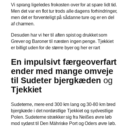
Vi sprang ligeledes frokosten over for at spare lidt tid.
Men det var en flot tur trods alle dagens forhindringer,
men det er forventeligt på sådanne ture og er en del
af charmen.
Desuden har vi her til aften spist og drukket som
Grever og Baroner til næsten ingen penge. Tjekkiet
er billigt uden for de større byer og her er rart
En impulsivt færgeoverfart
ender med mange omveje
til
Sudeter bjergkæden
og
Tjekkiet
Sudeterne, mere end 300 km lang og 30-80 km bred
bjergkæde i det nordøstlige Tjekkiet og sydvestlige
Polen. Sudeterne strækker sig fra Neißes øvre løb
mod sydøst til Den Mähriske Port og Oders øvre løb.