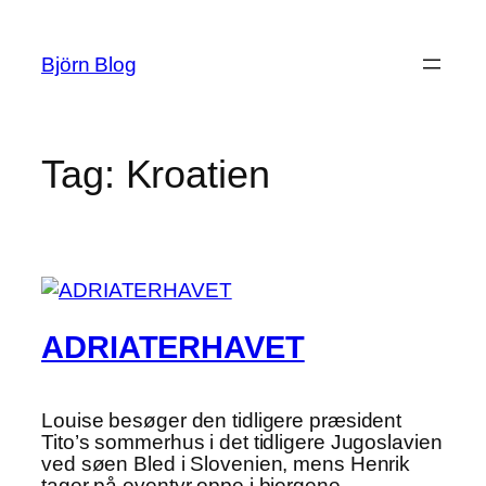
Spring
til
Björn Blog
indhold
Tag:
Kroatien
ADRIATERHAVET
Louise besøger den tidligere præsident
Tito’s sommerhus i det tidligere Jugoslavien
ved søen Bled i Slovenien, mens Henrik
tager på eventyr oppe i bjergene.