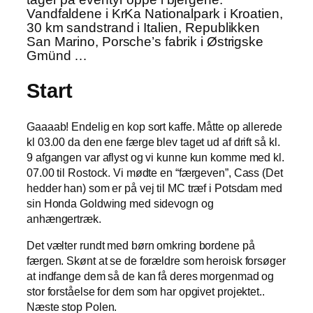
Vandfaldene i KrKa Nationalpark i Kroatien,
30 km sandstrand i Italien, Republikken
San Marino, Porsche’s fabrik i Østrigske
Gmünd …
Start
Gaaaab! Endelig en kop sort kaffe. Måtte op allerede
kl 03.00 da den ene færge blev taget ud af drift så kl.
9 afgangen var aflyst og vi kunne kun komme med kl.
07.00 til Rostock. Vi mødte en “færgeven”, Cass (Det
hedder han) som er på vej til MC træf i Potsdam med
sin Honda Goldwing med sidevogn og
anhængertræk.
Det vælter rundt med børn omkring bordene på
færgen. Skønt at se de forældre som heroisk forsøger
at indfange dem så de kan få deres morgenmad og
stor forståelse for dem som har opgivet projektet..
Næste stop Polen.